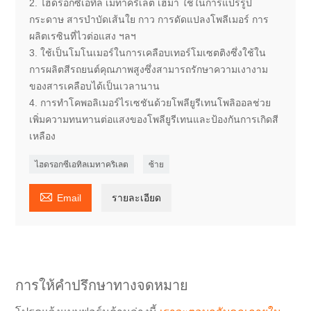
2. ไฮดรอกซีเอทิล เมทาคริเลต เฮมา ใช้ในการแปรรูป
กระดาษ สารบำบัดเส้นใย กาว การดัดแปลงโพลีเมอร์ การ
ผลิตเรซินที่ไวต่อแสง ฯลฯ
3. ใช้เป็นโมโนเมอร์ในการเคลือบเทอร์โมเซตติงซึ่งใช้ใน
การผลิตสีรถยนต์คุณภาพสูงซึ่งสามารถรักษาความเงางาม
ของสารเคลือบได้เป็นเวลานาน
4. การทำโคพอลิเมอร์ไรเซชันด้วยโพลียูรีเทนโพลิออลช่วย
เพิ่มความทนทานต่อแสงของโพลียูรีเทนและป้องกันการเกิดสี
เหลือง
ไฮดรอกซีเอทิลเมทาคริเลต
ซ้าย

Email
รายละเอียด
การให้คำปรึกษาทางจดหมาย