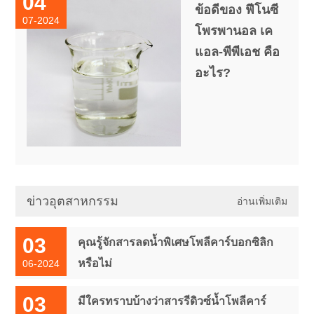
04
ข้อดีของ ฟีโนซี
07-2024
โพรพานอล เค
แอล-พีพีเอช คือ
อะไร?
ข่าวอุตสาหกรรม
อ่านเพิ่มเติม
03
คุณรู้จักสารลดน้ำพิเศษโพลีคาร์บอกซิลิก
หรือไม่
06-2024
03
มีใครทราบบ้างว่าสารรีดิวซ์น้ำโพลีคาร์