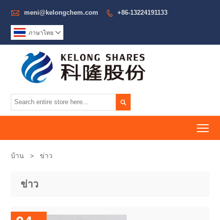

meni@kelongchem.com
+86-13224191133

ภาษาไทย


To
บ้าน
>
ข่าว
ข่าว